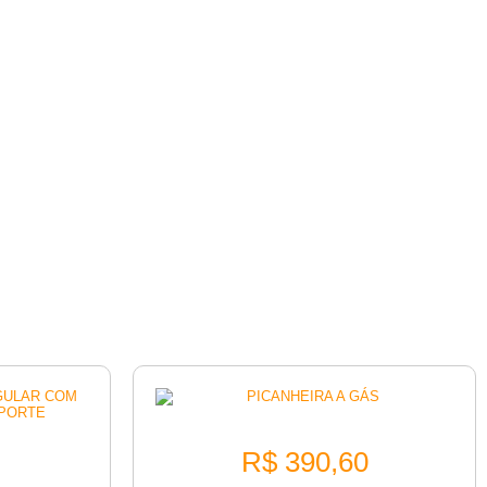
PICANHEIRA A GÁS
ANGULAR
R$
390,60
VA E