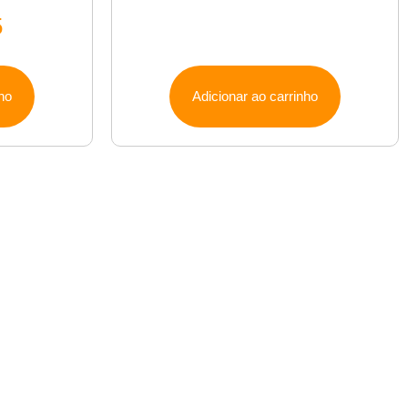
5
ho
Adicionar ao carrinho
ALUMILAR – INDÚSTRIA E COMÉRCIO
C P CATIONI LTDA
CNPJ 14.496.209.0001-00
Rua das Industrias, 117B – CEP 86600-204
Rolândia – PR