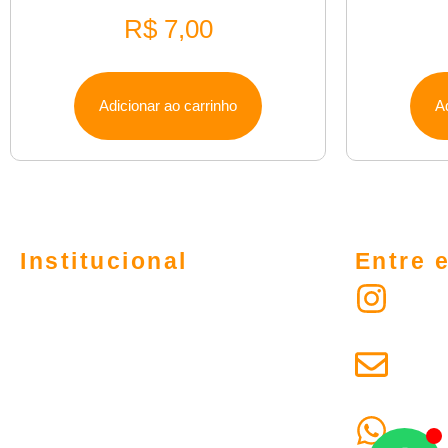
R$
7,00
Adicionar ao carrinho
A
Institucional
Entre 
LOJA
alum
MINHA CONTA
alum
POLÍTICA DE PRIVACIDADE
POLÍTICA DE REEMBOLSO E DEVOLUÇÕES
43 9
FALE CONOSCO