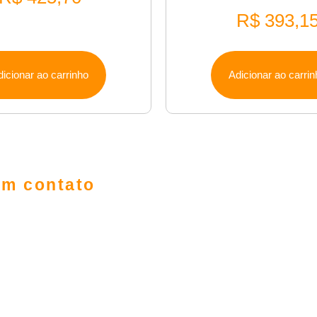
R$
393,1
dicionar ao carrinho
Adicionar ao carrin
em contato
ilarr
ilar.ind@gmail.com
9911-9796