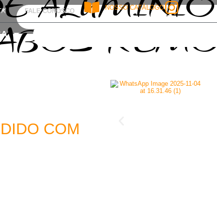
E ALUMÍNI
NOSSO CATÁLOGO
TA
FALE CONOSCO
ABOS REMO
SA
NDIDO COM