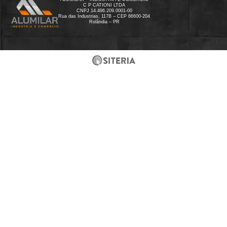
C P CATIONI LTDA
CNPJ 14.496.209.0001-00
Rua das Industrias, 117B – CEP 86600-204
Rolândia – PR